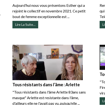
Aujourd’hui nous vous présentons Esther qui a
Ren
rejoint le collectif en novembre 2021. Ce petit
qui
»
bout de femme exceptionnelle est ...
Tel
Lire La Suite…
L
To
"To
Tous résistants dans l’âme : Arlette
Fir
"Tous résistants dans l'âme Arlette 83ans sans
vir
masque" Arlette est resistante dans l'âme,
L
d'ailleurs elle ne l'avait pas vu, puisqu'elle ...