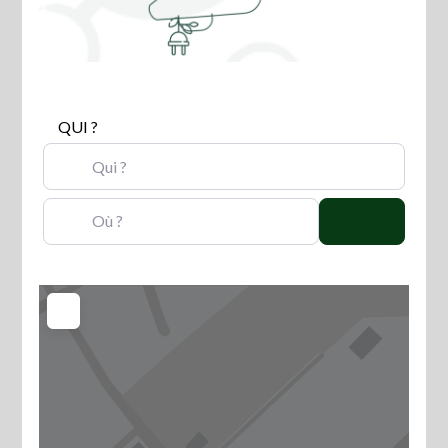
QUI ?
OÙ ?
Search