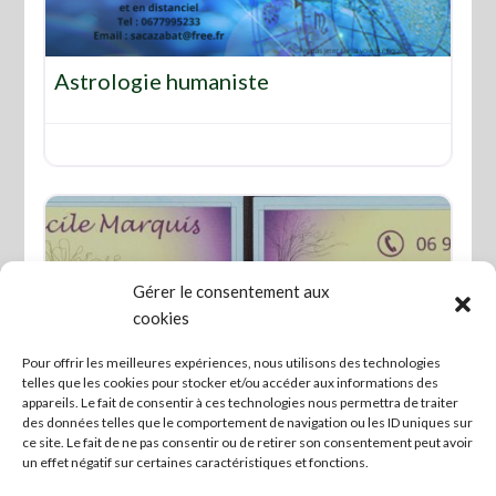
Favo
Astrologie humaniste
Gérer le consentement aux
cookies
Pour offrir les meilleures expériences, nous utilisons des technologies
telles que les cookies pour stocker et/ou accéder aux informations des
Favo
appareils. Le fait de consentir à ces technologies nous permettra de traiter
des données telles que le comportement de navigation ou les ID uniques sur
ce site. Le fait de ne pas consentir ou de retirer son consentement peut avoir
Astrologie
un effet négatif sur certaines caractéristiques et fonctions.