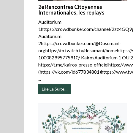
2e Rencontres Citoyennes
Internationales, les replays
Auditorium
1https://crowdbunker.com/channel/2zz4GQ9g
Auditorium
2https://crowdbunker.com/@Dosumani-
orghttps://m.twitch.tv/dosumani/homehttps
100082995775910/ KairosAuditorium 1 OU 
https://t.me/kairos_presse_officielhttps://
(https://vk.com/id677834881)https://www.twi
...
Lire La Suite…