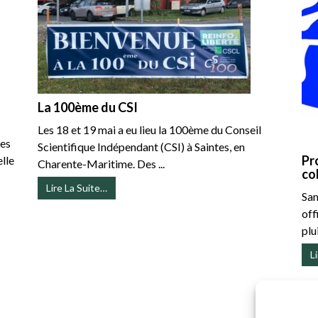
La 100ème du CSI
Les 18 et 19 mai a eu lieu la 100ème du Conseil
des
Scientifique Indépendant (CSI) à Saintes, en
Pr
lle
Charente-Maritime. Des ...
col
Lire La Suite…
Sam
off
plui
L