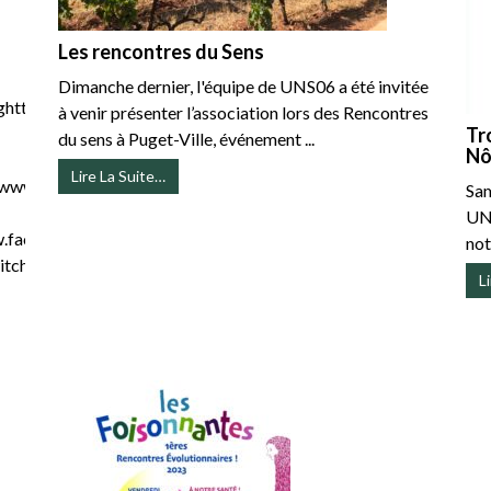
Les rencontres du Sens
Dimanche dernier, l'équipe de UNS06 a été invitée
https://www.youtube.com/@doctothon4736/streamshttps://x.c
à venir présenter l’association lors des Rencontres
Tr
du sens à Puget-Ville, événement ...
Nô
Lire La Suite…
://www.facebook.com/p/Dosumani2-
Sam
2
UNS
www.facebook.com/kairospresse/https://x.com/KairosPressehttps
notr
tch.tv/kairospresse
L