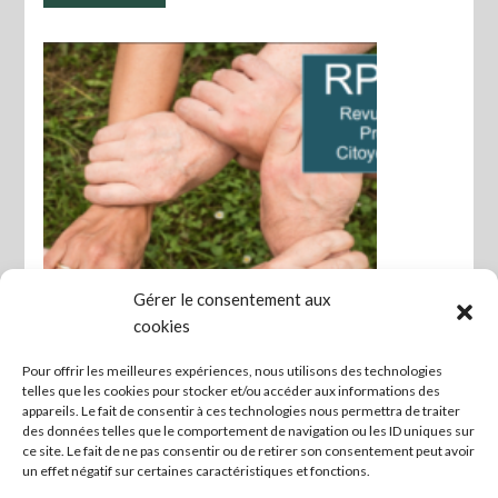
Gérer le consentement aux
cookies
Pour offrir les meilleures expériences, nous utilisons des technologies
telles que les cookies pour stocker et/ou accéder aux informations des
Demandez le journal !
appareils. Le fait de consentir à ces technologies nous permettra de traiter
des données telles que le comportement de navigation ou les ID uniques sur
Revue de presse .Une petite équipe de citoyens de
ce site. Le fait de ne pas consentir ou de retirer son consentement peut avoir
l'Essonne publie deux fois par mois une revue de presse.
un effet négatif sur certaines caractéristiques et fonctions.
Un ...