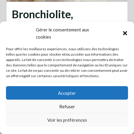
Bronchiolite,
information à
Gérer le consentement aux
cookies
destination des
Pour offrir les meilleures expériences, nous utilisons des technologies
telles que les cookies pour stocker et/ou accéder aux informations des
parents
appareils. Le fait de consentir à ces technologies nous permettra de traiter
des données telles que le comportement de navigation ou les ID uniques sur
Posted on novembre 21, 2024
ce site. Le fait de ne pas consentir ou de retirer son consentement peut avoir
un effet négatif sur certaines caractéristiques et fonctions.
Information à destination des parents2
Télécharger
Accepter
Refuser
Mettre en lien ceux qui veulent agir ! -
Mentions légales
Voir les préférences