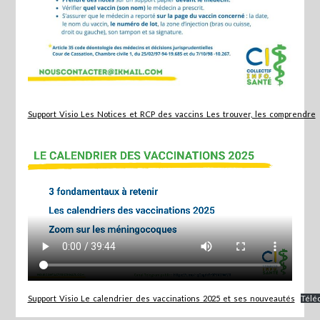
Support_Visio_Les_Notices_et_RCP_des_vaccins_Les_trouver,_les_comprendre
Support_Visio_Le_calendrier_des_vaccinations_2025_et_ses_nouveautés
Télé