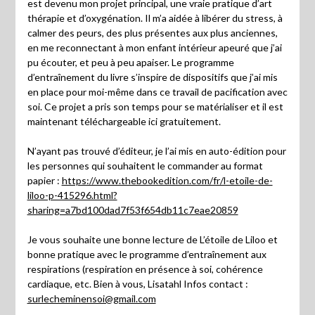
est devenu mon projet principal, une vraie pratique d’art
thérapie et d’oxygénation. Il m’a aidée à libérer du stress, à
calmer des peurs, des plus présentes aux plus anciennes,
en me reconnectant à mon enfant intérieur apeuré que j’ai
pu écouter, et peu à peu apaiser. Le programme
d’entraînement du livre s’inspire de dispositifs que j’ai mis
en place pour moi-même dans ce travail de pacification avec
soi. Ce projet a pris son temps pour se matérialiser et il est
maintenant téléchargeable ici gratuitement.
N’ayant pas trouvé d’éditeur, je l’ai mis en auto-édition pour
les personnes qui souhaitent le commander au format
papier :
https://www.thebookedition.com/fr/l-etoile-de-
liloo-p-415296.html?
sharing=a7bd100dad7f53f654db11c7eae20859
Je vous souhaite une bonne lecture de L’étoile de Liloo et
bonne pratique avec le programme d’entraînement aux
respirations (respiration en présence à soi, cohérence
cardiaque, etc. Bien à vous, Lisatahl Infos contact :
surlecheminensoi@gmail.com