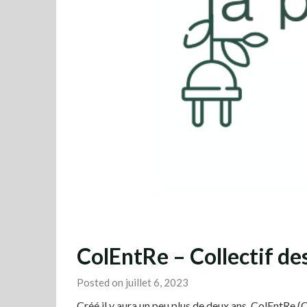
ColEntRe – Collectif d
Posted on juillet 6, 2023
Créé il y aura un peu plus de deux ans, ColEntRe (