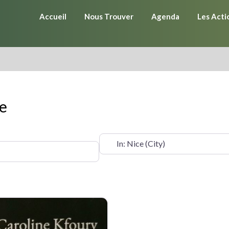
Accueil
Nous Trouver
Agenda
Les Acti
ce
OÙ ?