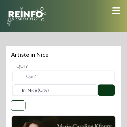
Skip
to
content
Artiste in Nice
QUI ?
OÙ ?
Search