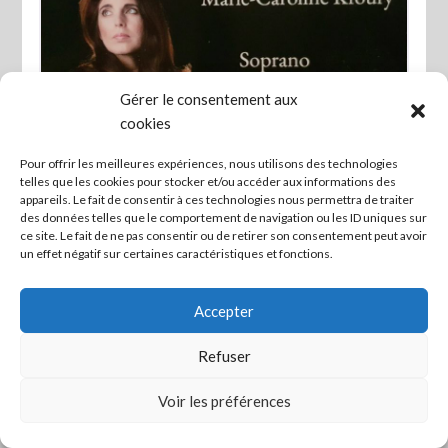
Gérer le consentement aux
cookies
Favo
Pour offrir les meilleures expériences, nous utilisons des technologies
telles que les cookies pour stocker et/ou accéder aux informations des
Concert privé
appareils. Le fait de consentir à ces technologies nous permettra de traiter
des données telles que le comportement de navigation ou les ID uniques sur
ce site. Le fait de ne pas consentir ou de retirer son consentement peut avoir
un effet négatif sur certaines caractéristiques et fonctions.
Accepter
Refuser
Mettre en lien ceux qui veulent agir ! -
Mentions légales
Voir les préférences