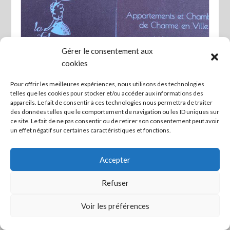
Gérer le consentement aux
cookies
Favo
Pour offrir les meilleures expériences, nous utilisons des technologies
telles que les cookies pour stocker et/ou accéder aux informations des
La Fabrique à Poupées – Chambres de
appareils. Le fait de consentir à ces technologies nous permettra de traiter
charme
des données telles que le comportement de navigation ou les ID uniques sur
ce site. Le fait de ne pas consentir ou de retirer son consentement peut avoir
un effet négatif sur certaines caractéristiques et fonctions.
Accepter
Refuser
Mettre en lien ceux qui veulent agir ! -
Mentions légales
Voir les préférences