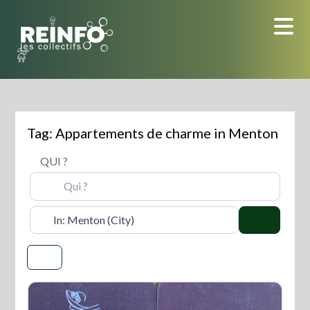
Skip
to
content
Tag: Appartements de charme in Menton
QUI ?
OÙ ?
Search