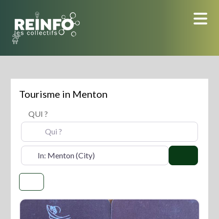
Skip
to
content
Tourisme in Menton
QUI ?
OÙ ?
Search