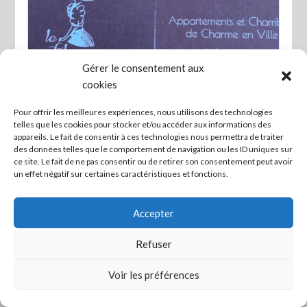
Gérer le consentement aux
cookies
Favo
Pour offrir les meilleures expériences, nous utilisons des technologies
telles que les cookies pour stocker et/ou accéder aux informations des
La Fabrique à Poupées – Chambres de
appareils. Le fait de consentir à ces technologies nous permettra de traiter
charme
des données telles que le comportement de navigation ou les ID uniques sur
ce site. Le fait de ne pas consentir ou de retirer son consentement peut avoir
un effet négatif sur certaines caractéristiques et fonctions.
Accepter
Refuser
Mettre en lien ceux qui veulent agir ! -
Mentions légales
Voir les préférences