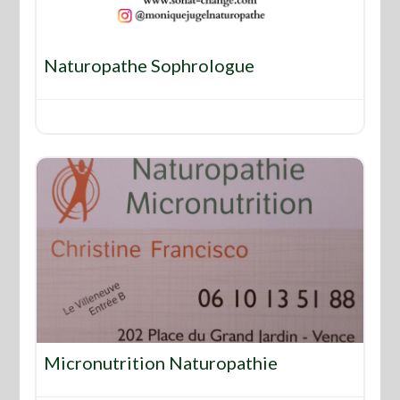
Favo
Naturopathe Sophrologue
Favo
Micronutrition Naturopathie