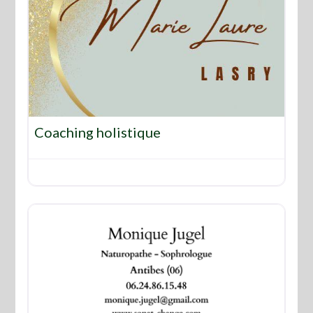
Favo
Coaching holistique