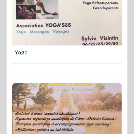
Favo
Yoga