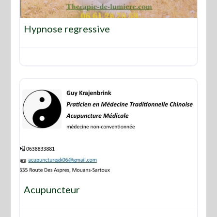
Favo
Hypnose regressive
Favo
Acupuncteur