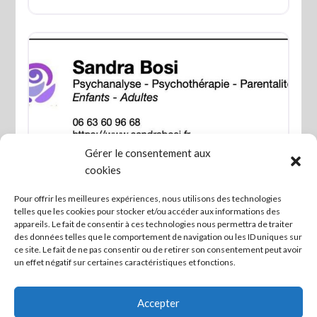
Gérer le consentement aux
Favo
cookies
Psychanalyse
Pour offrir les meilleures expériences, nous utilisons des technologies
telles que les cookies pour stocker et/ou accéder aux informations des
appareils. Le fait de consentir à ces technologies nous permettra de traiter
des données telles que le comportement de navigation ou les ID uniques sur
ce site. Le fait de ne pas consentir ou de retirer son consentement peut avoir
un effet négatif sur certaines caractéristiques et fonctions.
Posts
Newer posts
1
…
4
navigation
Accepter