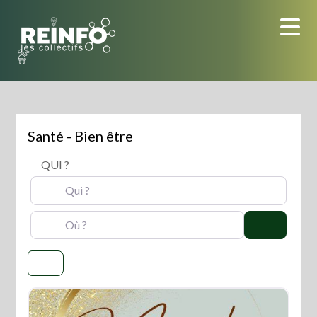
Skip
to
content
Santé - Bien être
QUI ?
OÙ ?
Search