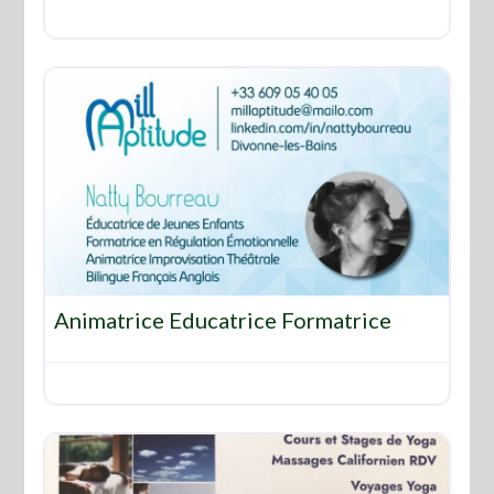
Favo
Animatrice Educatrice Formatrice