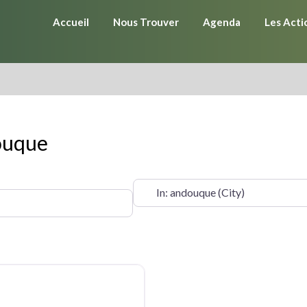
Accueil
Nous Trouver
Agenda
Les Acti
douque
OÙ ?