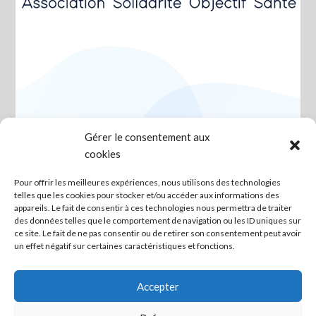
Gérer le consentement aux
06 – Association Solidarité
cookies
Objectif Santé
Pour offrir les meilleures expériences, nous utilisons des technologies
telles que les cookies pour stocker et/ou accéder aux informations des
Posted on novembre 17, 2022
appareils. Le fait de consentir à ces technologies nous permettra de traiter
des données telles que le comportement de navigation ou les ID uniques sur
Association du 06 ayant pour objectif d’apporter une aide
ce site. Le fait de ne pas consentir ou de retirer son consentement peut avoir
financière aux professionnels de santé suspendus ainsi
un effet négatif sur certaines caractéristiques et fonctions.
qu’aux citoyens en difficulté.
Accepter
Continue Reading