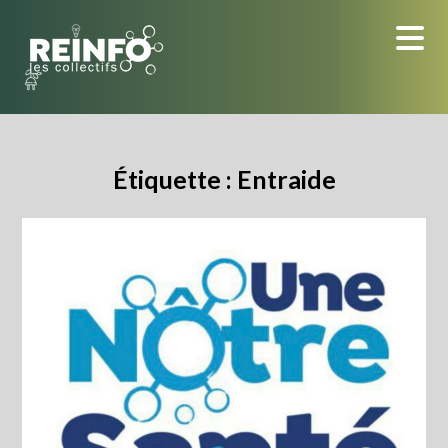
Skip
to
content
Étiquette :
Entraide