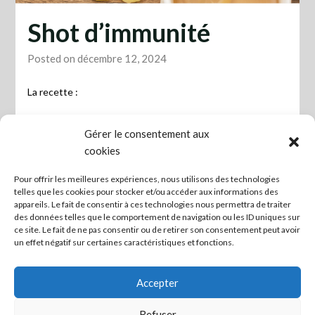
Shot d’immunité
Posted on décembre 12, 2024
La recette :
-5 citrons (pressés)
Gérer le consentement aux
cookies
-100 g. de gingembre frais
Pour offrir les meilleures expériences, nous utilisons des technologies
-40 g. de curcuma frais/1,5 cuillère à s. en poudre
telles que les cookies pour stocker et/ou accéder aux informations des
appareils. Le fait de consentir à ces technologies nous permettra de traiter
-2 cuillère à s. de miel
des données telles que le comportement de navigation ou les ID uniques sur
ce site. Le fait de ne pas consentir ou de retirer son consentement peut avoir
Mixez le tout et congelez dans un bac à glaçons, à prendre
un effet négatif sur certaines caractéristiques et fonctions.
au fur et à mesure de l’hiver.
Accepter
Dégelez le glaçon dans un verre avec un peu d’eau chaude.
Refuser