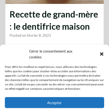
Recette de grand-mère
: le dentifrice maison
Posted on février 8, 2025
-une cuillère d’argile verte surfine
Gérer le consentement aux
cookies
-une cuillère d’huile de coco
Pour offrir les meilleures expériences, nous utilisons des technologies
Si besoin en fonction de la saison, un peu d’eau. En effet,
telles que les cookies pour stocker et/ou accéder aux informations des
l’huile de coco fige en dessous de 25°C, donc elle est
appareils. Le fait de consentir à ces technologies nous permettra de traiter
liquide en été et solide en hiver. Le mélange argile et huile
des données telles que le comportement de navigation ou les ID uniques sur
de coco peut donc être épais en hiver, et vous pouvez
ce site. Le fait de ne pas consentir ou de retirer son consentement peut avoir
ajouter un peu d’eau pour une texture plus liquide.
un effet négatif sur certaines caractéristiques et fonctions.
Ne pas utiliser de métal (notamment de cuillère en métal)
Accepter
avec l’argile.