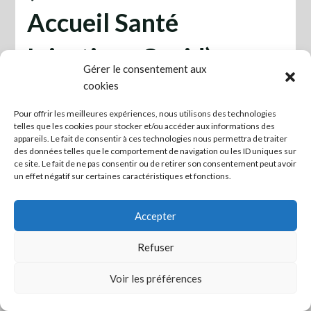
Accueil Santé
Injections Covid)
Gérer le consentement aux
Posted on septembre 4, 2023
cookies
Pour offrir les meilleures expériences, nous utilisons des technologies
Projet-Basic
Télécharger
telles que les cookies pour stocker et/ou accéder aux informations des
appareils. Le fait de consentir à ces technologies nous permettra de traiter
des données telles que le comportement de navigation ou les ID uniques sur
ce site. Le fait de ne pas consentir ou de retirer son consentement peut avoir
Mettre en lien ceux qui veulent agir ! -
Mentions légales
un effet négatif sur certaines caractéristiques et fonctions.
Accepter
Refuser
Voir les préférences