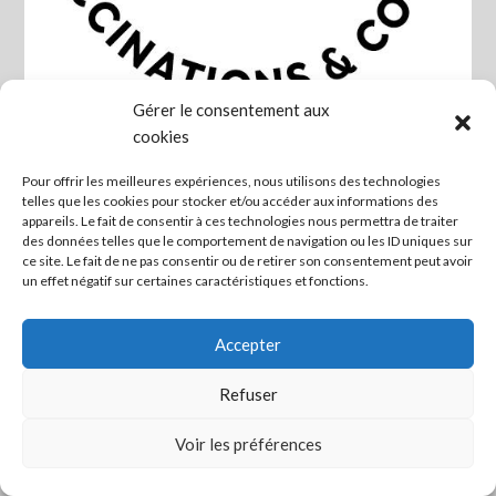
Gérer le consentement aux
cookies
Pour offrir les meilleures expériences, nous utilisons des technologies
telles que les cookies pour stocker et/ou accéder aux informations des
Flyer SOS EI
appareils. Le fait de consentir à ces technologies nous permettra de traiter
des données telles que le comportement de navigation ou les ID uniques sur
ce site. Le fait de ne pas consentir ou de retirer son consentement peut avoir
Posted on janvier 8, 2025
un effet négatif sur certaines caractéristiques et fonctions.
Flyer SOS-30-12-24
Télécharger
Accepter
Refuser
Mettre en lien ceux qui veulent agir ! -
Mentions légales
Voir les préférences