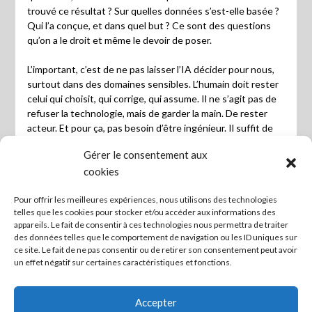
trouvé ce résultat ? Sur quelles données s’est-elle basée ?
Qui l’a conçue, et dans quel but ? Ce sont des questions
qu’on a le droit et même le devoir de poser.
L’important, c’est de ne pas laisser l’IA décider pour nous,
surtout dans des domaines sensibles. L’humain doit rester
celui qui choisit, qui corrige, qui assume. Il ne s’agit pas de
refuser la technologie, mais de garder la main. De rester
acteur. Et pour ça, pas besoin d’être ingénieur. Il suffit de
s’informer un peu, de ne pas tout déléguer, et de se
Gérer le consentement aux
rappeler que la machine ne sait rien sans nous.
cookies
En fait, l’IA, c’est un miroir. Elle reflète les données qu’on lui
Pour offrir les meilleures expériences, nous utilisons des technologies
donne, les intentions de ceux qui la conçoivent, et les
telles que les cookies pour stocker et/ou accéder aux informations des
usages qu’on en fait. Elle n’est ni bonne ni mauvaise par
appareils. Le fait de consentir à ces technologies nous permettra de traiter
nature. Elle peut simplifier la vie, sauver du temps, aider à
des données telles que le comportement de navigation ou les ID uniques sur
mieux comprendre, à condition de rester vigilant, de rester
ce site. Le fait de ne pas consentir ou de retirer son consentement peut avoir
curieux, et surtout… de ne jamais renoncer à notre esprit
un effet négatif sur certaines caractéristiques et fonctions.
critique.
Accepter
Les bonnes pratiques de l’IA
Télécharger