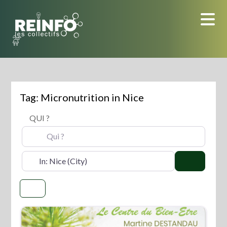
Skip
to
content
Tag: Micronutrition in Nice
QUI ?
OÙ ?
Search