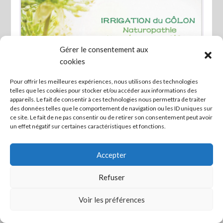
Gérer le consentement aux
cookies
Favo
Pour offrir les meilleures expériences, nous utilisons des technologies
telles que les cookies pour stocker et/ou accéder aux informations des
Naturopathe
appareils. Le fait de consentir à ces technologies nous permettra de traiter
des données telles que le comportement de navigation ou les ID uniques sur
ce site. Le fait de ne pas consentir ou de retirer son consentement peut avoir
un effet négatif sur certaines caractéristiques et fonctions.
Accepter
Refuser
Mettre en lien ceux qui veulent agir ! -
Mentions légales
Voir les préférences