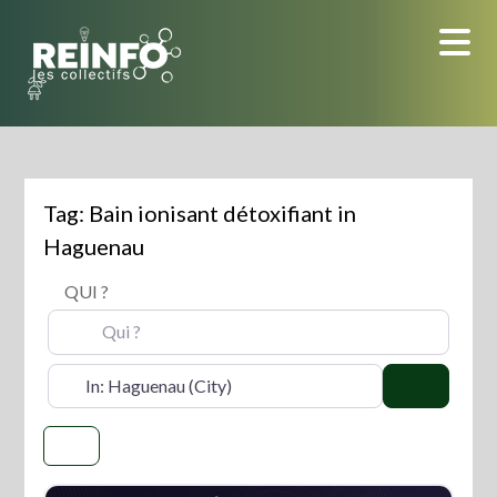
Skip
to
content
Tag: Bain ionisant détoxifiant in
Haguenau
QUI ?
OÙ ?
Search