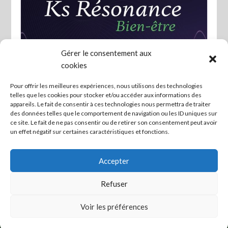
Gérer le consentement aux
cookies
Pour offrir les meilleures expériences, nous utilisons des technologies
Favo
telles que les cookies pour stocker et/ou accéder aux informations des
appareils. Le fait de consentir à ces technologies nous permettra de traiter
Biorésonance, bain ionisant
des données telles que le comportement de navigation ou les ID uniques sur
ce site. Le fait de ne pas consentir ou de retirer son consentement peut avoir
détoxifiant
un effet négatif sur certaines caractéristiques et fonctions.
Accepter
Refuser
Voir les préférences
Mettre en lien ceux qui veulent agir ! -
Mentions légales