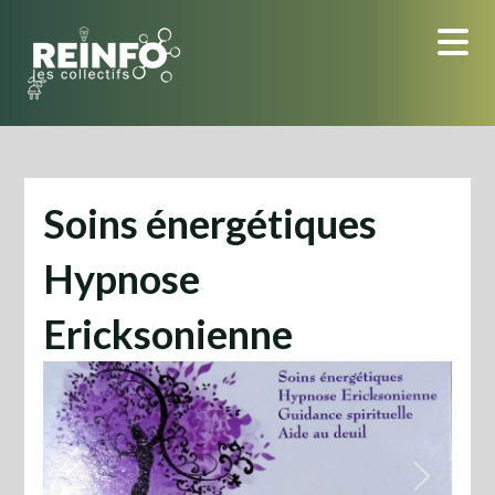
Skip
to
content
Soins énergétiques
Hypnose
Ericksonienne
Previous
Next