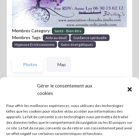
Membres Category:
Santé - Bien être
Membres Tags:
Aide au deuil
Guidance spirituelle
Hypnose Ericksonienne
Soins énergétiques
Photos
Map
Gérer le consentement aux
cookies
Pour offrir les meilleures expériences, nous utilisons des technologies
telles que les cookies pour stocker et/ou accéder aux informations des
appareils. Le fait de consentir à ces technologies nous permettra de traiter
des données telles que le comportement de navigation ou les ID uniques sur
ce site. Le fait de ne pas consentir ou de retirer son consentement peut avoir
un effet négatif sur certaines caractéristiques et fonctions.