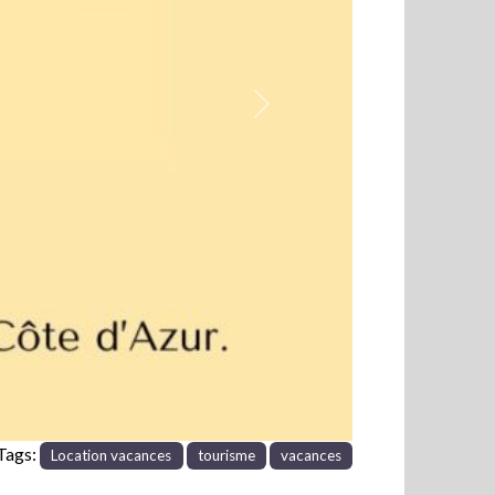
Next
Tags:
Location vacances
tourisme
vacances