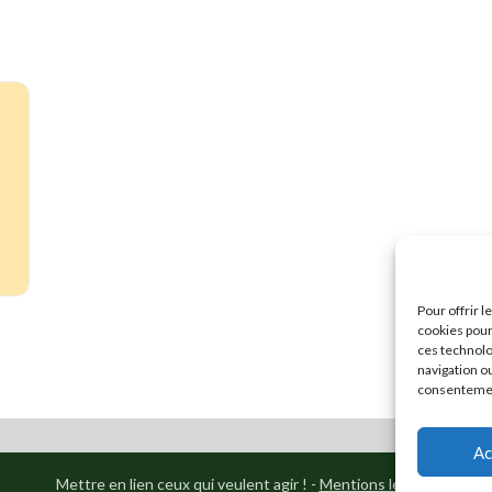
Pour offrir 
cookies pour
ces technolo
navigation ou
consentement
Ac
Mettre en lien ceux qui veulent agir ! -
Mentions légales