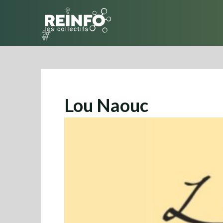
Skip
to
content
Lou Naouc