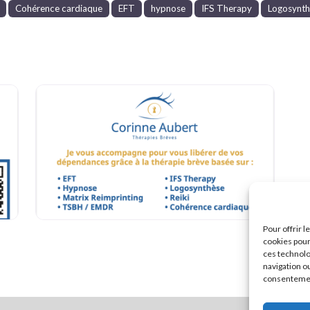
Cohérence cardiaque
EFT
hypnose
IFS Therapy
Logosynt
Pour offrir 
cookies pour
ces technolo
navigation ou
consentement