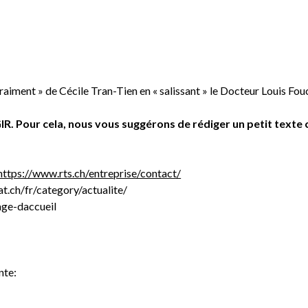
 Vraiment » de Cécile Tran-Tien en « salissant » le Docteur Louis F
our cela, nous vous suggérons de rédiger un petit texte cou
https://www.rts.ch/entreprise/contact/
at.ch/fr/category/actualite/
age-daccueil
ante: