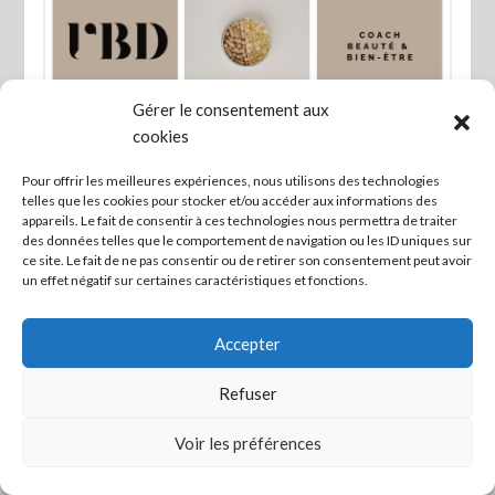
Gérer le consentement aux
cookies
Pour offrir les meilleures expériences, nous utilisons des technologies
Favo
telles que les cookies pour stocker et/ou accéder aux informations des
appareils. Le fait de consentir à ces technologies nous permettra de traiter
Produits de beauté
des données telles que le comportement de navigation ou les ID uniques sur
ce site. Le fait de ne pas consentir ou de retirer son consentement peut avoir
un effet négatif sur certaines caractéristiques et fonctions.
Accepter
Refuser
Mettre en lien ceux qui veulent agir ! -
Mentions légales
Voir les préférences