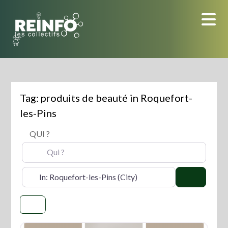
Skip
to
content
Tag: produits de beauté in Roquefort-
les-Pins
QUI ?
OÙ ?
Search